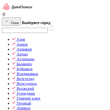
Выберите город
Close
Азов
Анапа
Армавир
Архыз
Астрахань
Балаково
Буйнакск
Владикавказ
Волгоград
Волгодонск
Волжский
Геленджик
Горячий ключ
Грозный
Дербент