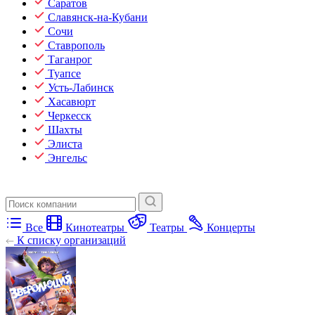
Саратов
Славянск-на-Кубани
Сочи
Ставрополь
Таганрог
Туапсе
Усть-Лабинск
Хасавюрт
Черкесск
Шахты
Элиста
Энгельс
Все
Кинотеатры
Театры
Концерты
К списку организаций