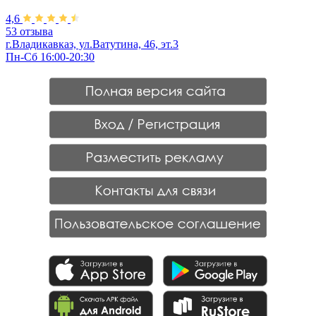
4,6
53 отзыва
г.Владикавказ, ул.Ватутина, 46, эт.3
Пн-Сб 16:00-20:30