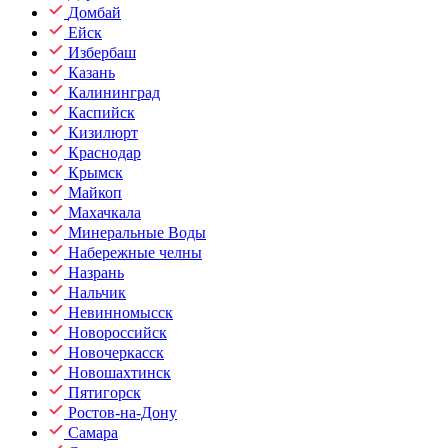
Домбай
Ейск
Избербаш
Казань
Калининград
Каспийск
Кизилюрт
Краснодар
Крымск
Майкоп
Махачкала
Минеральные Воды
Набережные челны
Назрань
Нальчик
Невинномысск
Новороссийск
Новочеркасск
Новошахтинск
Пятигорск
Ростов-на-Дону
Самара