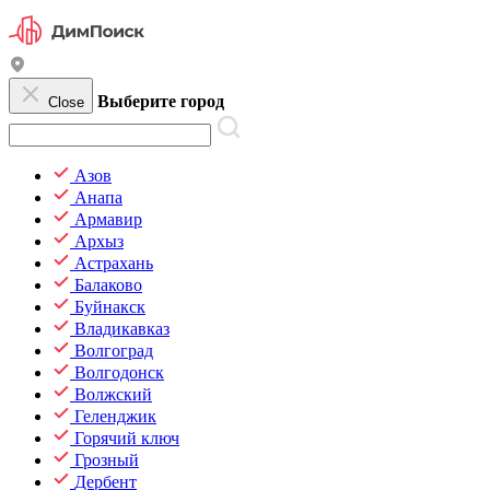
Выберите город
Close
Азов
Анапа
Армавир
Архыз
Астрахань
Балаково
Буйнакск
Владикавказ
Волгоград
Волгодонск
Волжский
Геленджик
Горячий ключ
Грозный
Дербент