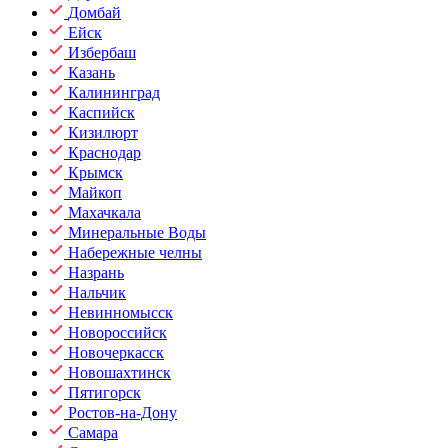
Домбай
Ейск
Избербаш
Казань
Калининград
Каспийск
Кизилюрт
Краснодар
Крымск
Майкоп
Махачкала
Минеральные Воды
Набережные челны
Назрань
Нальчик
Невинномысск
Новороссийск
Новочеркасск
Новошахтинск
Пятигорск
Ростов-на-Дону
Самара