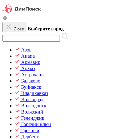
Выберите город
Close
Азов
Анапа
Армавир
Архыз
Астрахань
Балаково
Буйнакск
Владикавказ
Волгоград
Волгодонск
Волжский
Геленджик
Горячий ключ
Грозный
Дербент