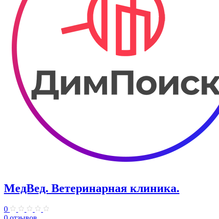
МедВед. ​Ветеринарная клиника.
0
0 отзывов