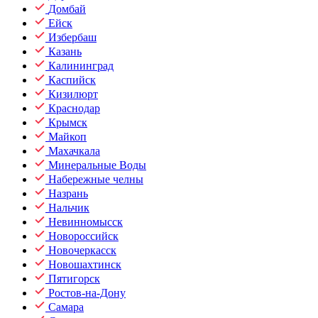
Домбай
Ейск
Избербаш
Казань
Калининград
Каспийск
Кизилюрт
Краснодар
Крымск
Майкоп
Махачкала
Минеральные Воды
Набережные челны
Назрань
Нальчик
Невинномысск
Новороссийск
Новочеркасск
Новошахтинск
Пятигорск
Ростов-на-Дону
Самара