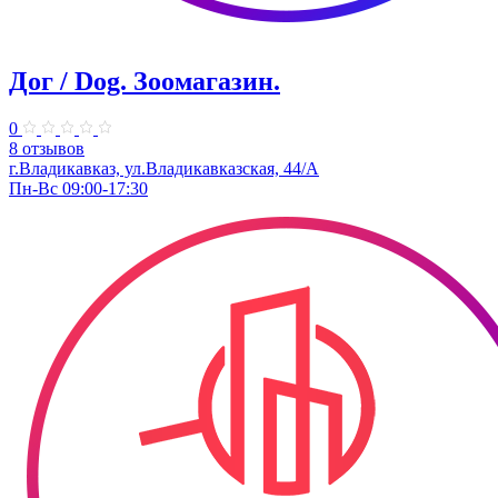
Дог / Dog. Зоомагазин.
0
8 отзывов
г.Владикавказ, ​ул.Владикавказская, 44/А
Пн-Вс 09:00-17:30