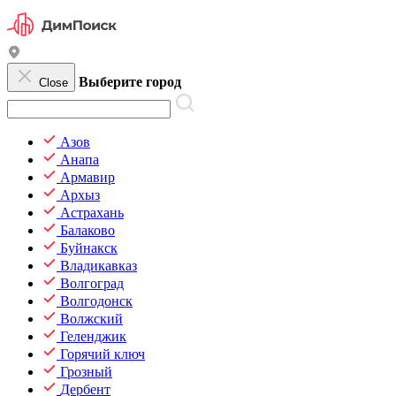
Выберите город
Close
Азов
Анапа
Армавир
Архыз
Астрахань
Балаково
Буйнакск
Владикавказ
Волгоград
Волгодонск
Волжский
Геленджик
Горячий ключ
Грозный
Дербент