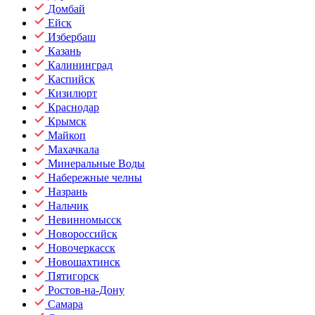
Домбай
Ейск
Избербаш
Казань
Калининград
Каспийск
Кизилюрт
Краснодар
Крымск
Майкоп
Махачкала
Минеральные Воды
Набережные челны
Назрань
Нальчик
Невинномысск
Новороссийск
Новочеркасск
Новошахтинск
Пятигорск
Ростов-на-Дону
Самара