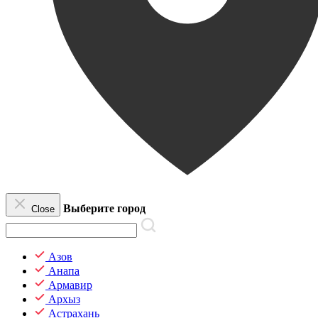
Выберите город
Close
Азов
Анапа
Армавир
Архыз
Астрахань