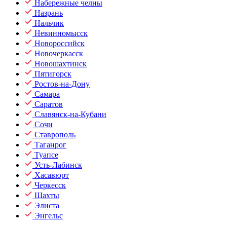
Набережные челны
Назрань
Нальчик
Невинномысск
Новороссийск
Новочеркасск
Новошахтинск
Пятигорск
Ростов-на-Дону
Самара
Саратов
Славянск-на-Кубани
Сочи
Ставрополь
Таганрог
Туапсе
Усть-Лабинск
Хасавюрт
Черкесск
Шахты
Элиста
Энгельс