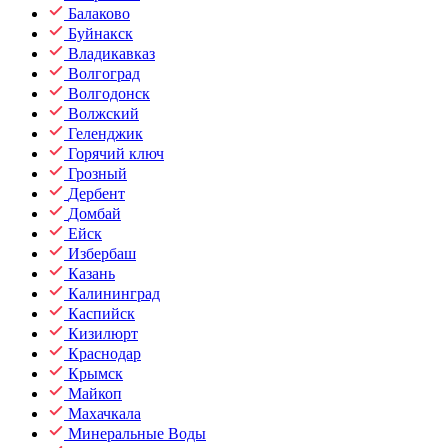
Балаково
Буйнакск
Владикавказ
Волгоград
Волгодонск
Волжский
Геленджик
Горячий ключ
Грозный
Дербент
Домбай
Ейск
Избербаш
Казань
Калининград
Каспийск
Кизилюрт
Краснодар
Крымск
Майкоп
Махачкала
Минеральные Воды