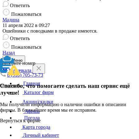
Ответить
Пожаловаться
Мадина
11 апреля 2022 в 09:27
Ошейники с поводками в продаже имеются.
Ответить
Пожаловаться
Назад
Меню
Выберите номер
Махачкала
8 (918) 705-73-73
Главная
Спасибо, что помогаете сделать наш сервис ещё
Отменить
лучше!
Каталог фирм
Акции/скидки
Мы получили информацию о наличии ошибки в описании
фирмы. В ближайшее время мы ее исправим.
Афиша
Погода
Вернуться к фирме
Карта города
Личный кабинет