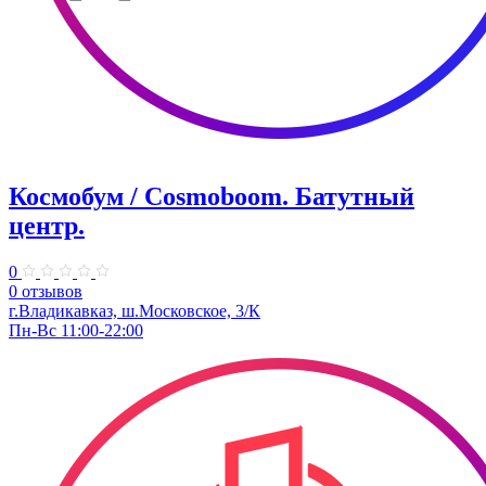
Космобум / Cosmoboom. ​Батутный
центр.
0
0 отзывов
г.Владикавказ, ш.Московское, 3/К
Пн-Вс 11:00-22:00