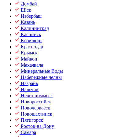
Домбай
Ейск
Избербаш
Казань
Калининград
Каспийск
Кизилюрт
Краснодар
Крымск
Майкоп
Махачкала
Минеральные Воды
Набережные челны
Назрань
Нальчик
Невинномысск
Новороссийск
Новочеркасск
Новошахтинск
Пятигорск
Ростов-на-Дону
Самара