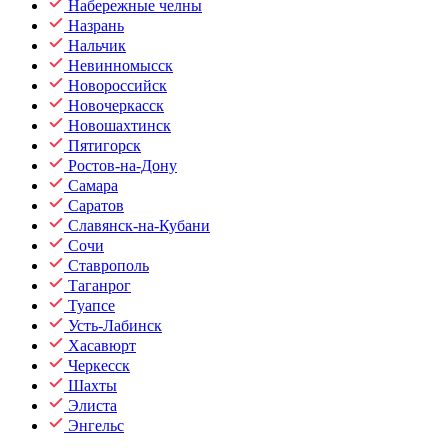
Набережные челны
Назрань
Нальчик
Невинномысск
Новороссийск
Новочеркасск
Новошахтинск
Пятигорск
Ростов-на-Дону
Самара
Саратов
Славянск-на-Кубани
Сочи
Ставрополь
Таганрог
Туапсе
Усть-Лабинск
Хасавюрт
Черкесск
Шахты
Элиста
Энгельс