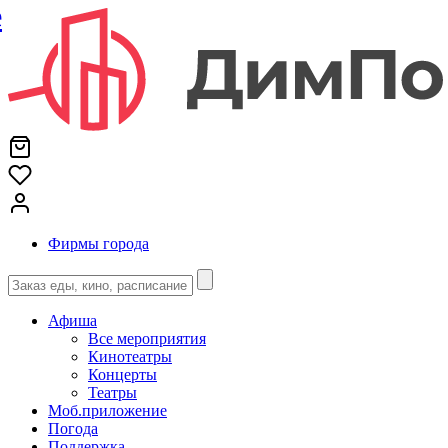
е
Фирмы города
Афиша
Все мероприятия
Кинотеатры
Концерты
Театры
Моб.приложение
Погода
Поддержка