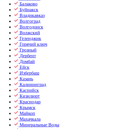
Балаково
Буйнакск
Владикавказ
Волгоград
Волгодонск
Волжский
Геленджик
Горячий ключ
Грозный
Дербент
Домбай
Ейск
Избербаш
Казань
Калининград
Каспийск
Кизилюрт
Краснодар
Крымск
Майкоп
Махачкала
Минеральные Воды