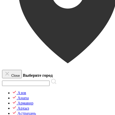
Выберите город
Close
Азов
Анапа
Армавир
Архыз
Астрахань