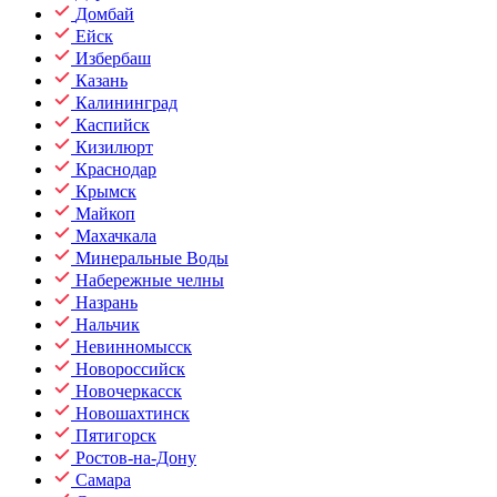
Домбай
Ейск
Избербаш
Казань
Калининград
Каспийск
Кизилюрт
Краснодар
Крымск
Майкоп
Махачкала
Минеральные Воды
Набережные челны
Назрань
Нальчик
Невинномысск
Новороссийск
Новочеркасск
Новошахтинск
Пятигорск
Ростов-на-Дону
Самара