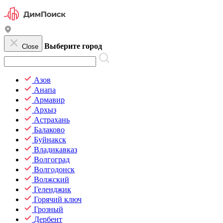
Выберите город
Close
Азов
Анапа
Армавир
Архыз
Астрахань
Балаково
Буйнакск
Владикавказ
Волгоград
Волгодонск
Волжский
Геленджик
Горячий ключ
Грозный
Дербент