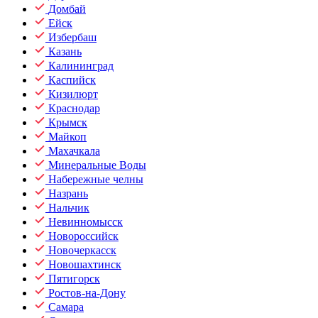
Домбай
Ейск
Избербаш
Казань
Калининград
Каспийск
Кизилюрт
Краснодар
Крымск
Майкоп
Махачкала
Минеральные Воды
Набережные челны
Назрань
Нальчик
Невинномысск
Новороссийск
Новочеркасск
Новошахтинск
Пятигорск
Ростов-на-Дону
Самара