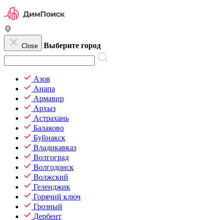
Выберите город
Close
Азов
Анапа
Армавир
Архыз
Астрахань
Балаково
Буйнакск
Владикавказ
Волгоград
Волгодонск
Волжский
Геленджик
Горячий ключ
Грозный
Дербент