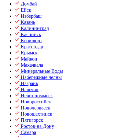
Домбай
Ейск
Избербаш
Казань
Калининград
Каспийск
Кизилюрт
Краснодар
Крымск
Майкоп
Махачкала
Минеральные Воды
Набережные челны
Назрань
Нальчик
Невинномысск
Новороссийск
Новочеркасск
Новошахтинск
Пятигорск
Ростов-на-Дону
Самара