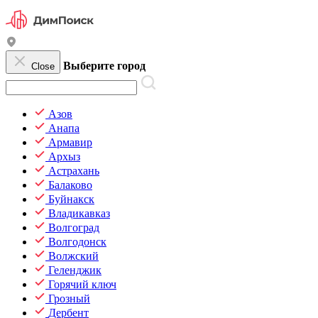
Выберите город
Close
Азов
Анапа
Армавир
Архыз
Астрахань
Балаково
Буйнакск
Владикавказ
Волгоград
Волгодонск
Волжский
Геленджик
Горячий ключ
Грозный
Дербент