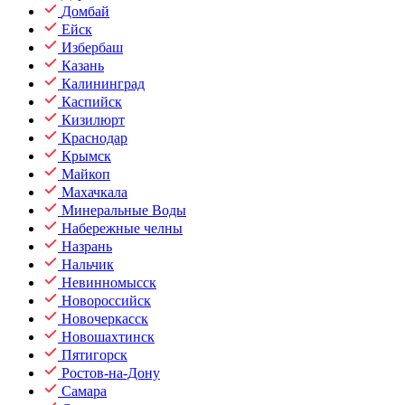
Домбай
Ейск
Избербаш
Казань
Калининград
Каспийск
Кизилюрт
Краснодар
Крымск
Майкоп
Махачкала
Минеральные Воды
Набережные челны
Назрань
Нальчик
Невинномысск
Новороссийск
Новочеркасск
Новошахтинск
Пятигорск
Ростов-на-Дону
Самара