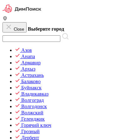
Выберите город
Close
Азов
Анапа
Армавир
Архыз
Астрахань
Балаково
Буйнакск
Владикавказ
Волгоград
Волгодонск
Волжский
Геленджик
Горячий ключ
Грозный
Дербент