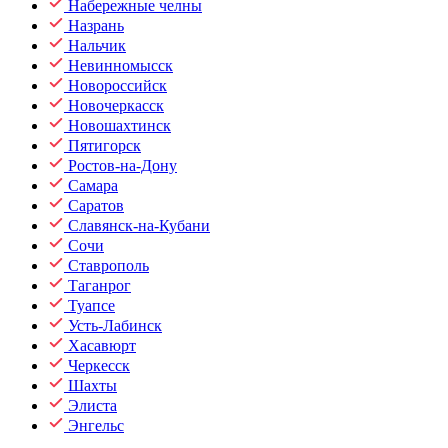
Набережные челны
Назрань
Нальчик
Невинномысск
Новороссийск
Новочеркасск
Новошахтинск
Пятигорск
Ростов-на-Дону
Самара
Саратов
Славянск-на-Кубани
Сочи
Ставрополь
Таганрог
Туапсе
Усть-Лабинск
Хасавюрт
Черкесск
Шахты
Элиста
Энгельс