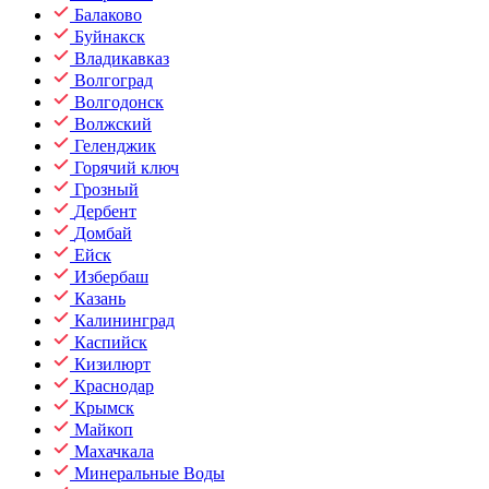
Балаково
Буйнакск
Владикавказ
Волгоград
Волгодонск
Волжский
Геленджик
Горячий ключ
Грозный
Дербент
Домбай
Ейск
Избербаш
Казань
Калининград
Каспийск
Кизилюрт
Краснодар
Крымск
Майкоп
Махачкала
Минеральные Воды