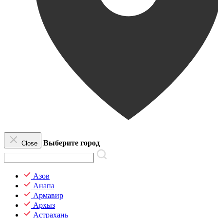
Выберите город
Close
Азов
Анапа
Армавир
Архыз
Астрахань