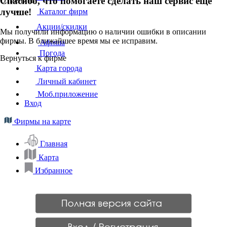
Спасибо, что помогаете сделать наш сервис ещё
Отменить
лучше!
Каталог фирм
Акции/скидки
Мы получили информацию о наличии ошибки в описании
фирмы. В ближайшее время мы ее исправим.
Афиша
Погода
Вернуться к фирме
Карта города
Личный кабинет
Моб.приложение
Вход
Фирмы на карте
Главная
Карта
Избранное