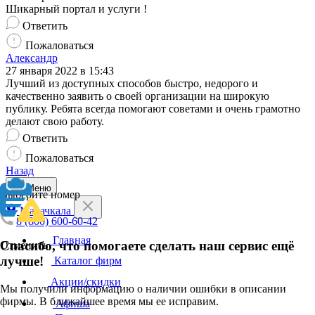
Шикарный портал и услуги !
Ответить
Пожаловаться
Александр
27 января 2022 в 15:43
Лучший из доступных способов быстро, недорого и
качественно заявить о своей организации на широкую
публику. Ребята всегда помогают советами и очень грамотно
делают свою работу.
Ответить
Пожаловаться
Назад
Меню
Выберите номер
Махачкала
8 (800) 600-60-42
Главная
Спасибо, что помогаете сделать наш сервис ещё
Отменить
лучше!
Каталог фирм
Акции/скидки
Мы получили информацию о наличии ошибки в описании
фирмы. В ближайшее время мы ее исправим.
Афиша