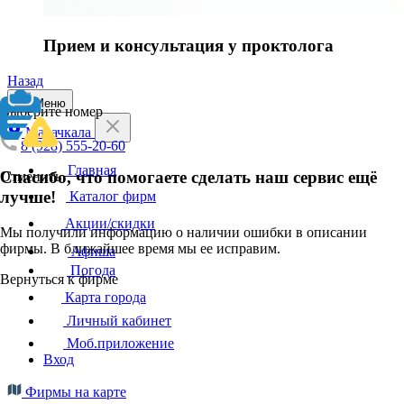
Прием и консультация у проктолога
Назад
Меню
Выберите номер
Махачкала
8 (928) 555-20-60
Главная
Спасибо, что помогаете сделать наш сервис ещё
Отменить
лучше!
Каталог фирм
Акции/скидки
Мы получили информацию о наличии ошибки в описании
фирмы. В ближайшее время мы ее исправим.
Афиша
Погода
Вернуться к фирме
Карта города
Личный кабинет
Моб.приложение
Вход
Фирмы на карте