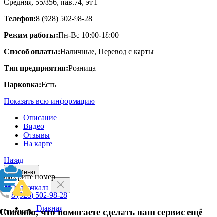
Средняя, 55/8​56, пав.74, эт.1
Телефон:
8 (928) 502-98-28
Режим работы:
Пн-Вс 10:00-18:00
Способ оплаты:
Наличные, Перевод с карты
Тип предприятия:
Розница
Парковка:
Есть
Показать всю информацию
Описание
Видео
Отзывы
На карте
Назад
Меню
Выберите номер
Махачкала
8 (928) 502-98-28
Главная
Спасибо, что помогаете сделать наш сервис ещё
Отменить