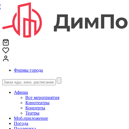
е
Фирмы города
Афиша
Все мероприятия
Кинотеатры
Концерты
Театры
Моб.приложение
Погода
Поддержка