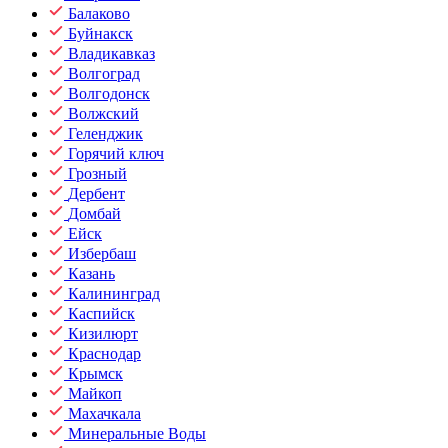
Балаково
Буйнакск
Владикавказ
Волгоград
Волгодонск
Волжский
Геленджик
Горячий ключ
Грозный
Дербент
Домбай
Ейск
Избербаш
Казань
Калининград
Каспийск
Кизилюрт
Краснодар
Крымск
Майкоп
Махачкала
Минеральные Воды