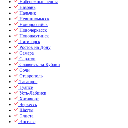
Набережные челны
Назрань
Нальчик
Невинномысск
Новороссийск
Новочеркасск
Новошахтинск
Пятигорск
Ростов-на-Дону
Самара
Саратов
Славянск-на-Кубани
Сочи
Ставрополь
Таганрог
Туапсе
Усть-Лабинск
Хасавюрт
Черкесск
Шахты
Элиста
Энгельс