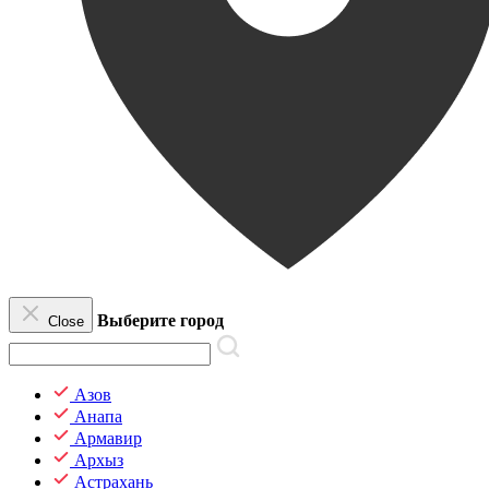
Выберите город
Close
Азов
Анапа
Армавир
Архыз
Астрахань