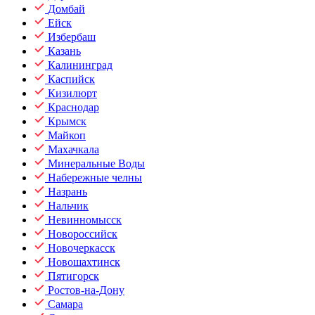
Домбай
Ейск
Избербаш
Казань
Калининград
Каспийск
Кизилюрт
Краснодар
Крымск
Майкоп
Махачкала
Минеральные Воды
Набережные челны
Назрань
Нальчик
Невинномысск
Новороссийск
Новочеркасск
Новошахтинск
Пятигорск
Ростов-на-Дону
Самара