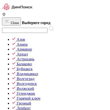
Выберите город
Close
Азов
Анапа
Армавир
Архыз
Астрахань
Балаково
Буйнакск
Владикавказ
Волгоград
Волгодонск
Волжский
Геленджик
Горячий ключ
Грозный
Дербент