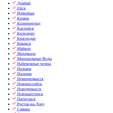
Домбай
Ейск
Избербаш
Казань
Калининград
Каспийск
Кизилюрт
Краснодар
Крымск
Майкоп
Махачкала
Минеральные Воды
Набережные челны
Назрань
Нальчик
Невинномысск
Новороссийск
Новочеркасск
Новошахтинск
Пятигорск
Ростов-на-Дону
Самара