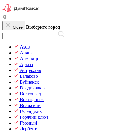
Выберите город
Close
Азов
Анапа
Армавир
Архыз
Астрахань
Балаково
Буйнакск
Владикавказ
Волгоград
Волгодонск
Волжский
Геленджик
Горячий ключ
Грозный
Дербент